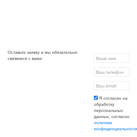
Посетителей в
Заявок на прокат
Сайт с
месяц
автомобилей без
наибольшим
учета звонков
количеством
посетителей
среди
5000
100
автопрокатов в
Новосибирске
на 01.10.2016
Оставьте заявку и мы обязательно
свяжемся с вами
Я согласен на
обработку
персональных
данных, согласно
политике
конфиденциальности