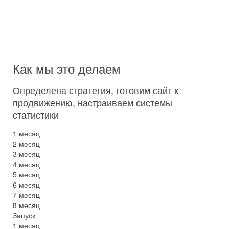
SEO
"Стандарт" + настройка и ведение контекстной рекламы
Для клиента, кому нужны постоянные долгосрочные заказы
из SEO и быстрые заказы из рекламы.
Заказать
Как мы это делаем
Определена стратегия, готовим сайт к
продвижению, настраиваем системы
статистики
1 месяц
2 месяц
3 месяц
4 месяц
5 месяц
6 месяц
7 месяц
8 месяц
Запуск
1 месяц