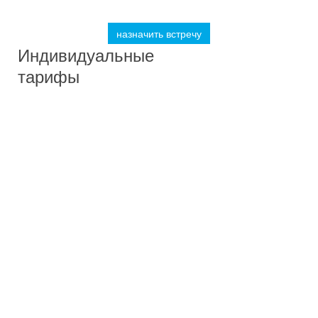
назначить встречу
Индивидуальные
тарифы
Старт
от 20 000 рублей
SEO
Для новых сайтов, а также бизнеса с узкой спецификой в
сфере услуг, работающих в одном регионе.
Заказать
Стандарт
от 27 000 рублей
SEO
"Старт" + ретаргетинг + техническая поддержка.
Небольшой интернет-магазин. Частично оптимизирован.
Цель - увеличить KPI.
Заказать
Бизнес
от 35 000 рублей