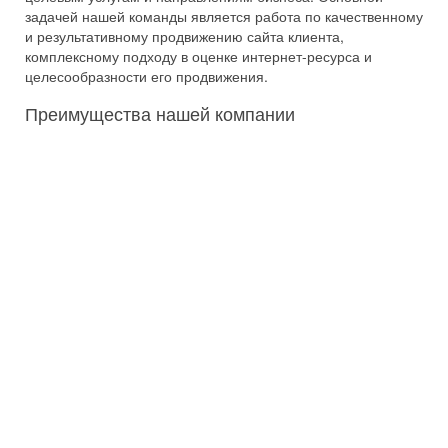
задачей нашей команды является работа по качественному
и результативному продвижению сайта клиента,
комплексному подходу в оценке интернет-ресурса и
целесообразности его продвижения.
Преимущества нашей компании
Комплексный подход
Индивидуальный выбор каналов трафика и работ над
сайтом с целью обеспечить максимальное кол-во
обращений в рамках бюджета.
Большой Опыт работы
На четырех континентах в местных системах
поиска и сервисах
Индивидуальный подход к каждому проекту
Подбираем стратегию развития с учетом особенностей
вашего бизнес-процесса
Профессиональный коллектив
Согласованная работа специалистов разных отделов
позволяет сократить время до получения результата от
рекламы компании